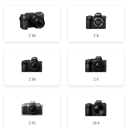
Z 30
Z 8
Z 50
Z 5
Z FC
Z6 II