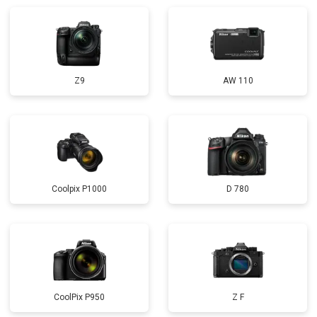
Z9
AW 110
Coolpix P1000
D 780
CoolPix P950
Z F